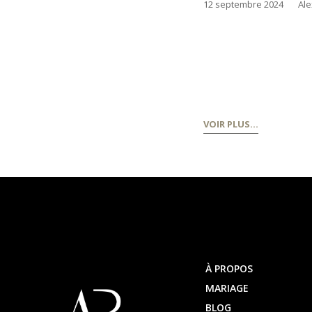
12 septembre 2024
by
Ale
Dans l’univers des
capturer des mom
ajouter une touche
VOIR PLUS…
À PROPOS
MARIAGE
BLOG