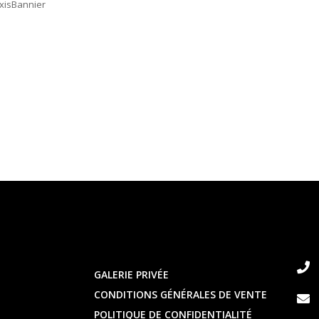
xisBannier
 événements, qu’ils soient professionnels ou privés, i
ents uniques, ceux qui créent des souvenirs mémor
 fun et interactive
GALERIE PRIVÉE
CONDITIONS GÉNÉRALES DE VENTE
POLITIQUE DE CONFIDENTIALITÉ