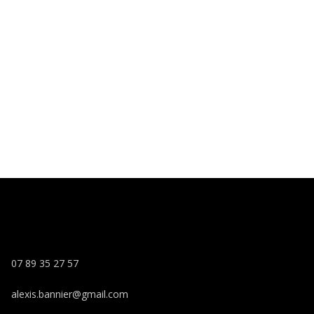
l est essentiel de
ables. Pour
07 89 35 27 57
alexis.bannier@gmail.com