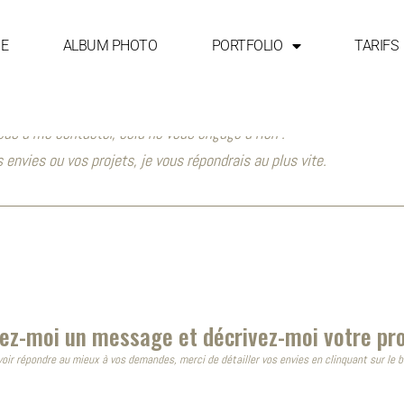
GE
ALBUM PHOTO
PORTFOLIO
TARIFS
PARLEZ MOI DE VOUS !
pas à me contacter, cela ne vous engage à rien !
 envies ou vos projets, je vous répondrais au plus vite.
ez-moi un message et décrivez-moi votre pro
voir répondre au mieux à vos demandes, merci de détailler vos envies en clinquant sur le 