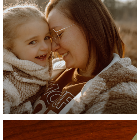
DE LAIT
Offrez une séance photo bain
de lait pour bébé
CONTACTEZ-MOI
BON CADEAU
PORTRAIT