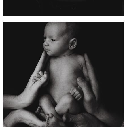
BON CADEAU
GROSSESSE
Offrez une séance photo pour des
souvenirs de cette jolie période
CONTACTEZ-MOI