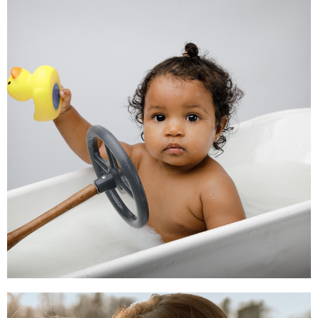
BON CADEAU SMASH
THE CAKE
Offrez une séance photo smash the
cake pour le premier anniversaire de
bébé
CONTACTEZ-MOI
BON CADEAU BAIN