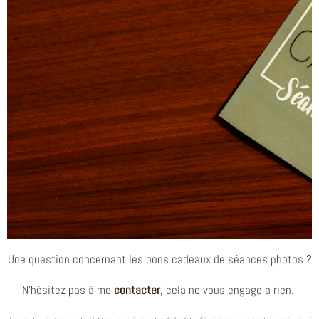
Offrez une séance photo seul(e), en
couple ou en famille !
CONTACTEZ-MOI
Une question concernant les bons cadeaux de séances photos ?
BON CADEAU
SUR-MESURE
N’hésitez pas à me
contacter
, cela ne vous engage a rien.
Envie d'offrir un projet bien