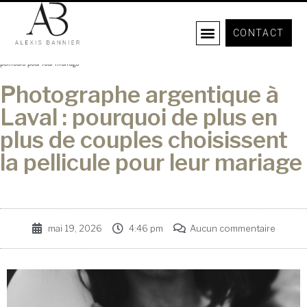
CONTACT
Accueil
I
Blog
I
Photographe argentique à Laval : pourquoi de plus en plus de couples choisissent la
COURS PHOTOGRAPHIE
pellicule pour leur mariage
Photographe argentique à
Laval : pourquoi de plus en
plus de couples choisissent
la pellicule pour leur mariage
mai 19, 2026
4:46 pm
Aucun commentaire