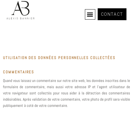
QUI SOMMES-NOUS ?
CONTACT
L’adresse de notre site Web est : https://www.alexisbannier.fr
COURS PHOTOGRAPHIE
UTILISATION DES DONNÉES PERSONNELLES COLLECTÉES
COMMENTAIRES
Quand vous laissez un commentaire sur notre site web, les données inscrites dans le
formulaire de commentaire, mais aussi votre adresse IP et l’agent utilisateur de
votre navigateur sont collectés pour nous aider à la détection des commentaires
indésirables. Après validation de votre commentaire, votre photo de profil sera visible
publiquement à coté de votre commentaire.